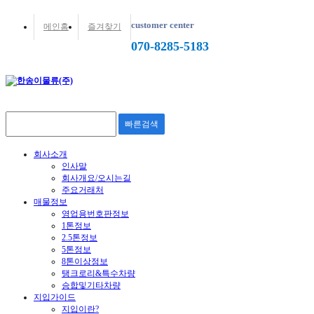
customer center
메인홈
즐겨찾기
070-8285-5183
빠른검색
회사소개
인사말
회사개요/오시는길
주요거래처
매물정보
영업용번호판정보
1톤정보
2.5톤정보
5톤정보
8톤이상정보
탱크로리&특수차량
승합및기타차량
지입가이드
지입이란?