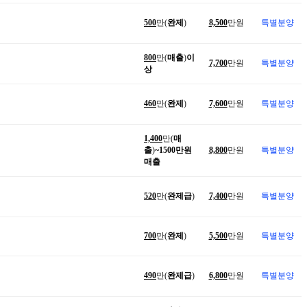
500
만(
완제
)
8,500
만원
특별분양
800
만(
매출
)
이
7,700
만원
특별분양
상
460
만(
완제
)
7,600
만원
특별분양
1,400
만(
매
출
)
~1500만원
8,800
만원
특별분양
매출
520
만(
완제급
)
7,400
만원
특별분양
700
만(
완제
)
5,500
만원
특별분양
490
만(
완제급
)
6,800
만원
특별분양