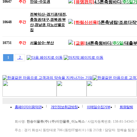
10647
주간
안성~수도권
[유명판지]
4.5톤축윙바디
/
주5일
전북익산~경기권/대전,
충청권/대구,경북권/부
10648
주간
[하림신선육]
5톤축냉탑/조르다작
산,경남권 각노선별모
집
10751
주간
서울성수~부산
[교원]
14톤축윙바디/
주5일
/대출
1
2
홈페이지이용약관
개인정보취급방침
이메일수집거부
회원탈퇴
회사명:
한송이물류(주) (주)이안물류_이노픽스
/ 사업자등록번호: 138-81-54343 
주소 : 경기 화성시 동탄대로 706­ (동탄IT밸리Ⅱ) 1동 213호 /
담당자: 정해솔 팀장 /