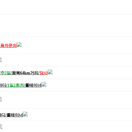
신용자문의
/
주5일
/왕복64km거리/
당사
바디
/
1일2회전
/롤테이너
바디
/롤테이너