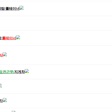
냉탑
/
롤테이너
탑
/
롤테이너
사
오전근무
/
지게차
차