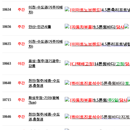
이천~수도권(거주지배
10634
주간
[이마트노브랜드]
4.5톤축리프트
차)
10656
주간
안산~인근셔틀
[자동차부품]
9.5톤윙바디/
당사
이천~수도권(거주지배
10635
주간
[이마트노브랜드]
4.5톤리프트냉
차)
음성~청주/경기광주~
10663
야간
[CJ택배고정]
14톤윙바디/
고정
/
당
강릉
천안/청주/세종~수도
10640
주간
[하이트진로석수]
5톤축윙바디
/
토
권,충청권
화성우정~기아(왕복
10715
주간
[자동차부품]
9.5톤윙/
주5일
/
당사
7km)
천안/청주/세종~수도
10646
주간
[하이트진로석수]
5톤윙바디
/지게
권,충청권