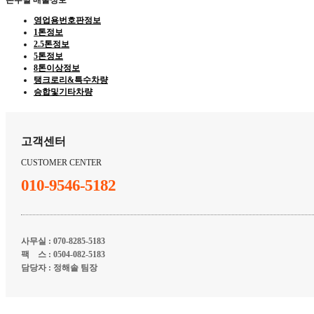
톤수별 매물정보
영업용번호판정보
1톤정보
2.5톤정보
5톤정보
8톤이상정보
탱크로리&특수차량
승합및기타차량
고객센터
CUSTOMER CENTER
010-9546-5182
사무실 : 070-8285-5183
팩 스 : 0504-082-5183
담당자 : 정해솔 팀장