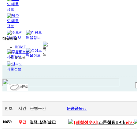
매물정보
HOME
매물정보
수도권
번호
시간
운행구간
운송품목↑↓
10659
주간
평택~삼척(삼표)
[폐합성수지]
25톤칩윙바디/
당사