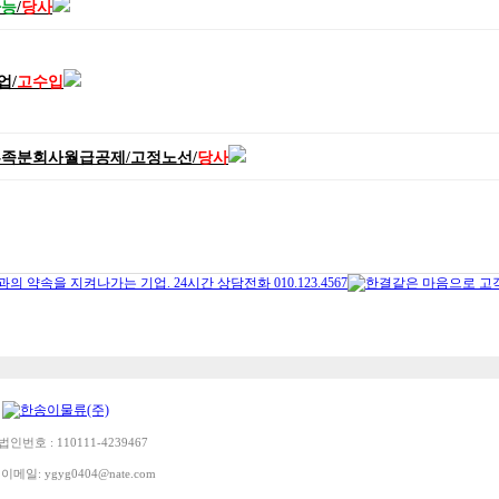
가능
/
당사
업/
고수입
부족분회사월급공제/고정노선/
당사
/ 법인번호 :
110111-4239467
 이메일:
ygyg0404@nate.com