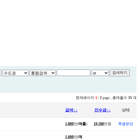
현재페이지
1
/
2
page , 총매물수
35
개
급여↑↓
인수금↑↓
상태
1,800
만(
매출
)
10,500
만원
특별분양
1,600
만(
매