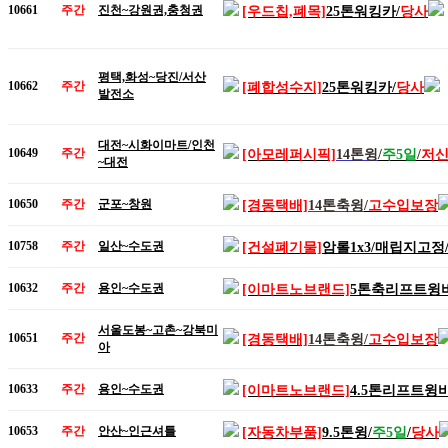
10661
주간
진천~강원권,충청권
[우드칩,폐목]
25톤워킹카/
당사
평택,화성~당진/서산
10662
주간
[폐합성수지]
25톤워킹카/
당사
발전소
대전~시화이마트/인천
10649
주간
[아모레퍼시픽]
14톤윙
/
주5일
/
저
~대전
10650
주간
군포~창원
[경동택배]
14톤축윙
/
고수입보장
10758
주간
일산~수도권
[건설폐기물]
암롤1x3/매립지고정
10632
주간
용인~수도권
[이마트노브랜드]
5톤축리프트윙
서울도봉~고촌~강북미
10651
주간
[경동택배]
14톤축윙
/
고수입보장
아
10633
주간
용인~수도권
[이마트노브랜드]
4.5톤리프트윙
10653
주간
안산~인근셔틀
[자동차부품]
9.5톤윙/
주5일
/
당사