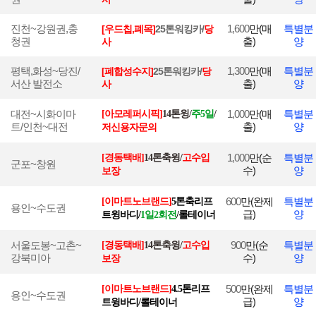
진천~강원권,충
1,600
만(매
특별분
[우드칩,폐목]
25톤워킹카/
당
청권
출)
양
사
평택,화성~당진/
1,300
만(매
특별분
[폐합성수지]
25톤워킹카/
당
서산 발전소
출)
양
사
대전~시화이마
1,000
만(매
특별분
[아모레퍼시픽]
14톤윙
/
주5일
/
트/인천~대전
출)
양
저신용자문의
1,000
만(순
특별분
[경동택배]
14톤축윙
/
고수입
군포~창원
수)
양
보장
600
만(완제
특별분
[이마트노브랜드]
5톤축리프
용인~수도권
급)
양
트윙바디
/
1일2회전
/롤테이너
서울도봉~고촌~
900
만(순
특별분
[경동택배]
14톤축윙
/
고수입
강북미아
수)
양
보장
500
만(완제
특별분
[이마트노브랜드]
4.5톤리프
용인~수도권
급)
양
트윙바디
/롤테이너