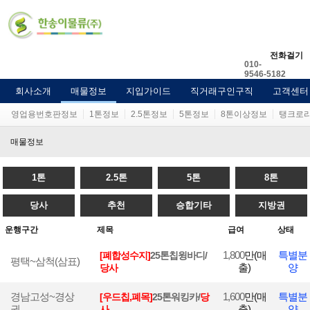
전화걸기
010-
9546-5182
회사소개
매물정보
지입가이드
직거래구인구직
고객센터
영업용번호판정보
1톤정보
2.5톤정보
5톤정보
8톤이상정보
탱크로
매물정보
1톤
2.5톤
5톤
8톤
당사
추천
승합기타
지방권
운행구간
제목
급여
상태
1,800
만(매
특별분
[폐합성수지]
25톤칩윙바디/
평택~삼척(삼표)
출)
양
당사
경남고성~경상
1,600
만(매
특별분
[우드칩,폐목]
25톤워킹카/
당
권
출)
양
사