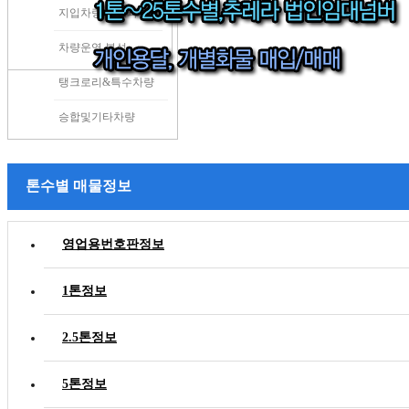
5톤정보
지입차량의 효과
8톤이상정보
차량운영 분석
탱크로리&특수차량
승합및기타차량
톤수별 매물정보
영업용번호판정보
1톤정보
2.5톤정보
5톤정보