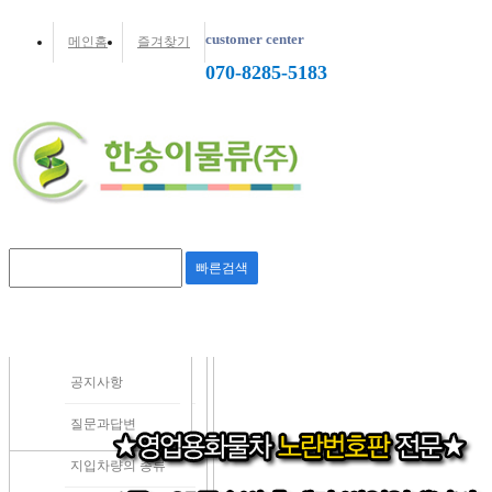
customer center
메인홈
즐겨찾기
070-8285-5183
빠른검색
회사소개
매물
인사말
영업용번호판정보
지입이란?
공지사항
회사개요/오시는길
1톤정보
지입차량의 장단점
질문과답변
주요거래처
2.5톤정보
지입차량의 종류